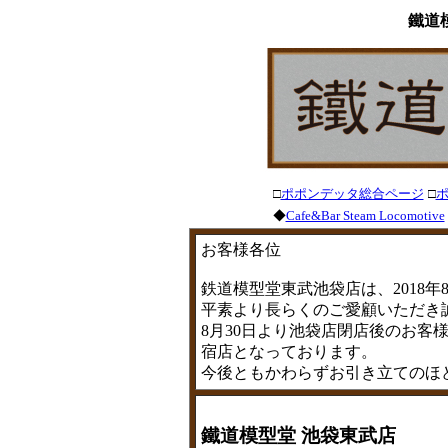
鐵道
□
ポポンデッタ総合ページ
□
◆
Cafe&Bar Steam Locomotive
お客様各位
鉄道模型堂東武池袋店は、2018年
平素より長らくのご愛顧いただき
8月30日より池袋店閉店後のお客
宿店となっております。
今後ともかわらずお引き立てのほ
鐵道模型堂 池袋東武店